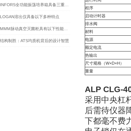
运行时间
INFORS全功能振荡培养箱具备三重杀菌系统
程序
启动计时器
LOGAN溶出仪具备以下多种特点
排水阀
MMM脉动真空灭菌柜具有以下性能特点
材料
电源
结构制胜：ATS均质机背后的设计智慧
额定电流
热输出
尺寸规格（W×D×H）
重量
ALP CLG
采用中央杠
后需待仪器
下都毫不费