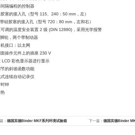
用间隔编程的控制器
胶塞的接入孔（型号 115、240：50 mm，左）
个带硅胶塞的接入孔（型号 720：80 mm，左和右）
可调的温度安全装置 2 级 (DIN 12880)，采用光学报警
个脚轮，两个带制动器
算机接口：以太网
面操作元件上的插座 230 V
 LCD 彩色显示器进行显示
调节的斜坡函数功能
成式连续自动记录仪
时时钟
加热
篇：
德国宾德Binder MKF系列环境试验箱
下一篇：
德国宾德Binder