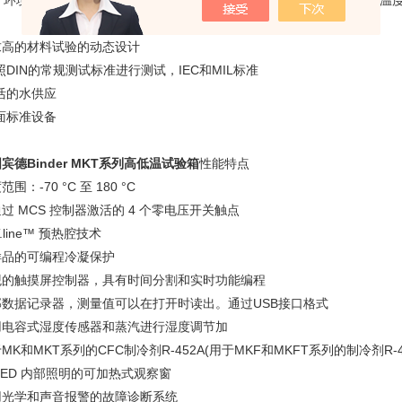
KT环境模拟室适用于复杂的温度剖面，而MKF和MKFT则适用于复杂的
求高的材料试验的动态设计
照DIN的常规测试标准进行测试，IEC和MIL标准
活的水供应
面标准设备
宾德Binder MKT系列高低温试验箱
性能特点
范围：-70 °C 至 180 °C
过 MCS 控制器激活的 4 个零电压开关触点
T.line™ 预热腔技术
样品的可编程冷凝保护
观的触摸屏控制器，具有时间分割和实时功能编程
部数据记录器，测量值可以在打开时读出。通过USB接口格式
用电容式湿度传感器和蒸汽进行湿度调节加
MK和MKT系列的CFC制冷剂R-452A(用于MKF和MKFT系列的制冷剂R-4
LED 内部照明的可加热式观察窗
用光学和声音报警的故障诊断系统