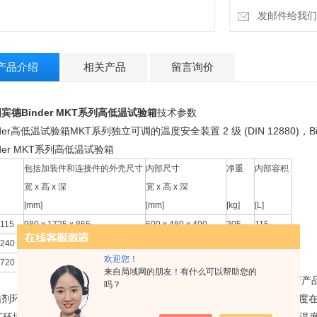
发邮件给我们：13
产品介绍
相关产品
留言询价
宾德Binder MKT系列高低温试验箱
技术参数
nder高低温试验箱MKT系列独立可调的温度安全装置 2 级 (DIN 12880)
nder MKT系列高低温试验箱
包括加装件和连接件的外壳尺寸
内部尺寸
净重
内部容积
宽 x 高 x 深
宽 x 高 x 深
[mm]
[mm]
[kg]
[L]
115
980 x 1725 x 865
600 x 480 x 400
305
115
240
1115 x 1940 x 925
735 x 700 x 443
380
228
欢迎您！
T720
1580 x 2005 x 1140
1200 x 1020 x 600
610
734
来自局域网的朋友！有什么可以帮助您的
新产
吗？
结剂环境模拟室是动态气候下材料试验的理想起点条件。标准的交流速度在