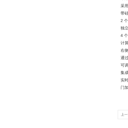
采
带硅
2 
独立
4 
计
右侧
通过
可
集
实
门
上一