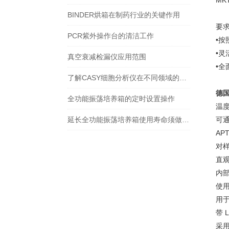
M
BINDER烘箱在制药行业的关键作用
要
PCR紫外操作台的清洁工作
•按
•灵
真空衰减检漏仪应用范围
•全
了解CASY细胞分析仪在不同领域的用途，长知识了
德国
全功能振荡培养箱的定时设置操作
温度
延长全功能振荡培养箱使用寿命须做好保养维护工作
可通
AP
对
直
内
使
用于
带 
采