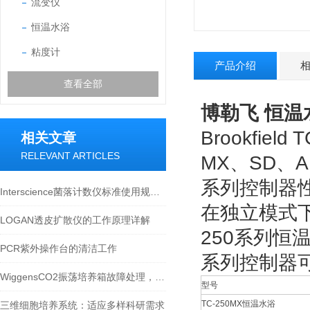
流变仪
恒温水浴
粘度计
产品介绍
查看全部
博勒飞 恒温水
Brookfield 
相关文章
RELEVANT ARTICLES
MX
、
SD
、
A
系列控制器
Interscience菌落计数仪标准使用规程：全流程规范保障检测结果准确
在独立模式
LOGAN透皮扩散仪的工作原理详解
250
系列恒
PCR紫外操作台的清洁工作
系列控制器
WiggensCO2振荡培养箱故障处理，其实并没有那么难
型号
TC-250MX恒温水浴
三维细胞培养系统：适应多样科研需求