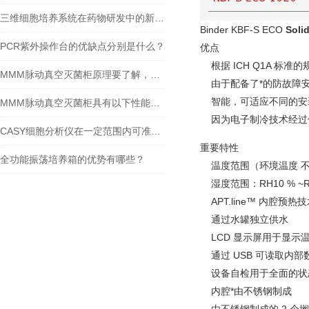
三维细胞培养系统在药物研发中的新应用
Binder KBF-S ECO
Sol
PCR紫外操作台的优缺点分别是什么？
优点
根据 ICH Q1A 
MMM脉动真空灭菌柜原理要了解，注意事项要牢记
由于配备了*的防故障
智能，可适应不同的安
MMM脉动真空灭菌柜具有以下性能特点
因为电子制冷技术经过
CASY细胞分析仪在一定范围内可准确地对造血干细胞计数
重要特性
全功能振荡培养箱的优势有哪些？
温度范围（环境温度 不高于2
湿度范围：RH10 % ~R
APT.line™ 内腔预热
通过水罐独立供水
LCD 显示屏用于显
通过 USB 可读取内
设备自检用于全面的状
内腔*由不锈钢制成