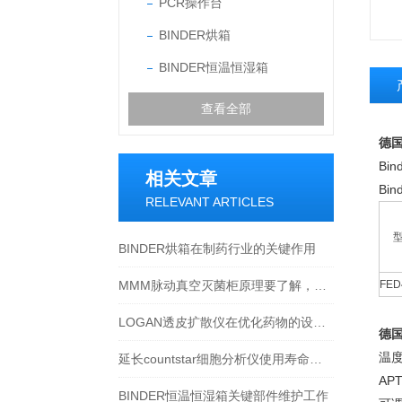
PCR操作台
BINDER烘箱
BINDER恒温恒湿箱
查看全部
德国
Bi
相关文章
Bi
RELEVANT ARTICLES
BINDER烘箱在制药行业的关键作用
MMM脉动真空灭菌柜原理要了解，注意事项要牢记
FE
LOGAN透皮扩散仪在优化药物的设计和配方中的应用
德国
温度
延长countstar细胞分析仪使用寿命的策略
AP
BINDER恒温恒湿箱关键部件维护工作