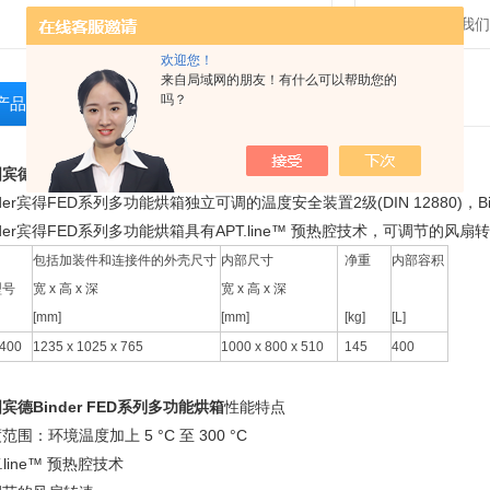
发邮件给我们：13
欢迎您！
来自局域网的朋友！有什么可以帮助您的
吗？
产品介绍
相关产品
留言询价
宾德Binder FED系列多功能烘箱
技术参数
nder宾得FED系列多功能烘箱独立可调的温度安全装置2级(DIN 12880)
nder宾得FED系列多功能烘箱具有APT.line™ 预热腔技术，可调节
包括加装件和连接件的外壳尺寸
内部尺寸
净重
内部容积
型号
宽 x 高 x 深
宽 x 高 x 深
[mm]
[mm]
[kg]
[L]
D400
1235 x 1025 x 765
1000 x 800 x 510
145
400
宾德Binder FED系列多功能烘箱
性能特点
范围：环境温度加上 5 °C 至 300 °C
T.line™ 预热腔技术