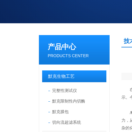
技
产品中心
PRODUCTS CENTER
默克生物工艺
在我
完整性测试仪
示。
默克限制性内切酶
默克膜包
力，
切向流超滤系统
杂的